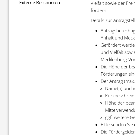
Externe Ressourcen
Vielfalt sowie der Fre
fördern.
Details zur Antragstel
Antragsberechtig
Anhalt und Meck
Gefördert werde
und Vielfalt sow
Mecklenburg-V
Die Höhe der bean
Förderungen sin
Der Antrag (max. 
Name(n) und in
Kurzbeschreibu
Höhe der bean
Mittelverwend
ggf. weitere G
Bitte senden Sie
Die Fördergelde