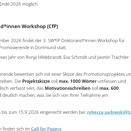
 Ende 2026 möglich.
nd*innen Workshop (CfP)
mber 2026 findet der 3. SW*IP Doktorand*innen-Workshop für
Promovierende in Dortmund statt.
ieses Jahr von Ronja Hildebrandt, Eva Schmidt und Jasmin Trächtler
ierende bewerben sich mit einer Skizze des Promotionsprojektes u
reiben. Die
Projektskizze
soll
max. 1000 Wörter
umfassen und
isch verfasst sein; das
Motivationsschreiben
soll
max. 600
deutlich machen, was Sie sich von Ihrer Teilnahme am
bis zum 15.9.2026 eingereicht werden bei:
rebecca.sadowski@t
n finden sich im
Call for Papers