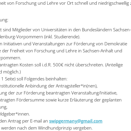
iheit von Forschung und Lehre vor Ort schnell und niedrigschwellig 
lung:
t sind Mitglieder von Universitäten in den Bundesländern Sachsen
lenburg-Vorpommern (inkl. Studierende).
n Initiativen und Veranstaltungen zur Förderung von Demokratie
ie der Freiheit von Forschung und Lehre in Sachsen-Anhalt und
orpommern.
tragten Kosten soll i.d.R. 500€ nicht überschreiten. (Anteilige
d möglich.)
1 Seite) soll Folgendes beinhalten:
stitutionelle Anbindung der Antragsteller*in(nen),
ng der zur Förderung beantragten Veranstaltung/Initiative,
tragten Fördersumme sowie kurze Erläuterung der geplanten
ung,
eldgeber*innen.
 den Antrag per E-mail an
swipgermany@gmail.com
r werden nach dem Windhundprinzip vergeben.