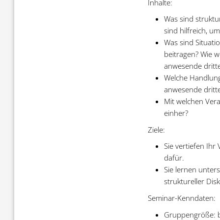
Inhalte:
Was sind struktu
sind hilfreich, 
Was sind Situati
beitragen? Wie w
anwesende dritte
Welche Handlungs
anwesende dritt
Mit welchen Vera
einher?
Ziele:
Sie vertiefen Ih
dafür.
Sie lernen unters
struktureller Di
Seminar-Kenndaten:
Gruppengröße: b