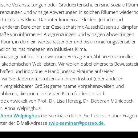
mische Veranstaltungen oder Graduiertenschulen sind soziale Räum
grenzungen und winzige Abwertungen in solchen Räumen wiederho
rt ein raues Klima. Darunter können alle leiden. Jedoch sind
n anderen Bereichen der Gesellschaft mit Ausschlüssen zu kämpfe
 Maße von informellen Ausgrenzungen und winzigen Abwertungen
er Raum, in dem ein wertschätzender und diskriminierungssensibler
ich ist, hat hingegen ein inklusives Klima.
inarangebot möchten wir einen Beitrag zum Abbau struktureller
r akademischen Welt leisten. Wir wollen dabei einerseits Bewusstsei
chaffen und individuelle Handlungsspielräume aufzeigen.
wir Sie dabei unterstützen, an Ihrem Institut (oder anderen
en vergleichbarer Größe) gemeinsame Vorgehensweisen und
blieren, die einem inklusiven Klima förderlich sind.
e entwickelt von Prof. Dr. Lisa Herzog, Dr. Deborah Mühlebach,
r. Anna Welpinghus.
. Anna Welpinghus
die Seminare durch. Sie freut sich über Fragen
ter der E-Mail-Adresse
swip-seminar@posteo.de
.