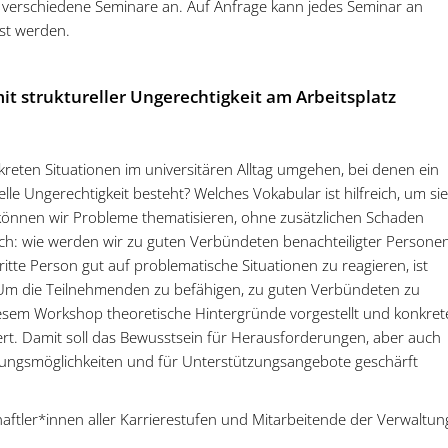
ei verschiedene Seminare an. Auf Anfrage kann jedes Seminar an
st werden.
t struktureller Ungerechtigkeit am Arbeitsplatz
nkreten Situationen im universitären Alltag umgehen, bei denen ein
lle Ungerechtigkeit besteht? Welches Vokabular ist hilfreich, um sie
können wir Probleme thematisieren, ohne zusätzlichen Schaden
ch: wie werden wir zu guten Verbündeten benachteiligter Persone
itte Person gut auf problematische Situationen zu reagieren, ist
 Um die Teilnehmenden zu befähigen, zu guten Verbündeten zu
esem Workshop theoretische Hintergründe vorgestellt und konkret
tiert. Damit soll das Bewusstsein für Herausforderungen, aber auch
lungsmöglichkeiten und für Unterstützungsangebote geschärft
aftler*innen aller Karrierestufen und Mitarbeitende der Verwaltun