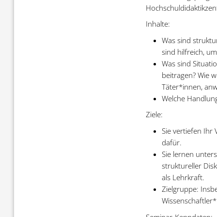
Hochschuldidaktikzen
Inhalte:
Was sind struktu
sind hilfreich, 
Was sind Situatio
beitragen? Wie w
Täter*innen, anw
Welche Handlungs
Ziele:
Sie vertiefen Ih
dafür.
Sie lernen unters
struktureller Di
als Lehrkraft.
Zielgruppe: Insb
Wissenschaftler*
Seminar-Kenndaten: