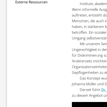
Externe Ressourcen
Institute, akade
Wenn informelle Aus
auftreten, entsteht do
Menschen, die auch i
haben, in stärkerem
betroffen. Ein sozial
Umgang selbstverständl
Mit unserem Sem
Ungerechtigkeit in de
für Diskriminierung s
Andererseits möchten 
Organisationseinheit
Gepflogenheiten zu eta
Das Konzept wurd
Johanna Müller und D
Derzeit führt
Dr
zu diesem Angebot un