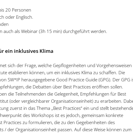
is 20 Personen
h oder Englisch.
unden
n auch als Webinar (3h 15 min) durchgeführt werden.
für ein inklusives Klima
et sich der Frage, welche Gepflogenheiten und Vorgehensweisen
titute etablieren können, um ein inklusives Klima zu schaffen. Die
 von SW*IP herausgegebene Good Practice Guide (GPG). Der GPG i
fehlungen, die Debatten über Best Practices eröffnen sollen.
en die Teilnehmenden die Gelegenheit, Empfehlungen für Best
titut (oder vergleichbarer Organisationseinheit) zu erarbeiten. Dab
tung zuerst in das Thema „Best Practices“ ein und stellt bestehend
hwerpunkt des Workshops ist es jedoch, gemeinsam konkrete
t Practices zu formulieren, die zu den Gegebenheiten des
ts / der Organisationseinheit passen. Auf diese Weise können zum